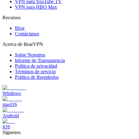
VPN para YouTube TV
VPN para HBO Max
Recursos
Blog
Contáctanos
Acerca de BearVPN
Sobre Nosotros
Informe de Transparencia
Política de privacidad
Términos de servicio
Política de Reembolso
Windows
macOS
Android
iOS
Síguenos