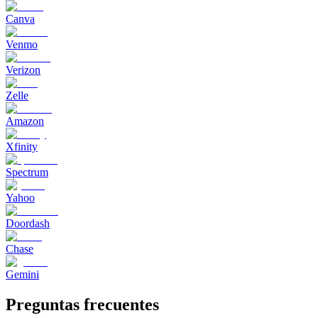
Canva
Venmo
Verizon
Zelle
Amazon
Xfinity
Spectrum
Yahoo
Doordash
Chase
Gemini
Preguntas frecuentes