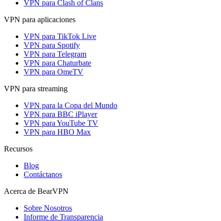
VPN para Clash of Clans
VPN para aplicaciones
VPN para TikTok Live
VPN para Spotify
VPN para Telegram
VPN para Chaturbate
VPN para OmeTV
VPN para streaming
VPN para la Copa del Mundo
VPN para BBC iPlayer
VPN para YouTube TV
VPN para HBO Max
Recursos
Blog
Contáctanos
Acerca de BearVPN
Sobre Nosotros
Informe de Transparencia