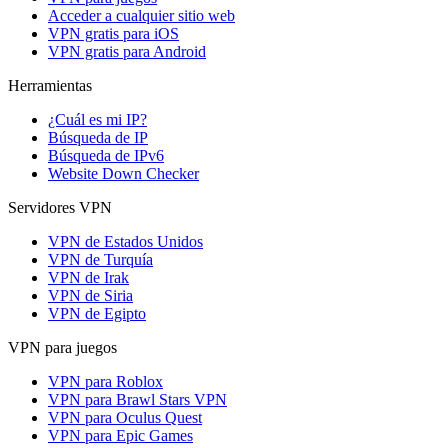
Acceder a cualquier sitio web
VPN gratis para iOS
VPN gratis para Android
Herramientas
¿Cuál es mi IP?
Búsqueda de IP
Búsqueda de IPv6
Website Down Checker
Servidores VPN
VPN de Estados Unidos
VPN de Turquía
VPN de Irak
VPN de Siria
VPN de Egipto
VPN para juegos
VPN para Roblox
VPN para Brawl Stars VPN
VPN para Oculus Quest
VPN para Epic Games