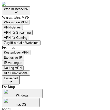
Warum BearVPN
Warum BearVPN
Was ist ein VPN
VPN-Server
VPN für Streaming
VPN für Gaming
Zugriff auf alle Websites
Features
Kostenloser VPN
Exklusive IP
IP verbergen
No-Log-VPN
Alle Funktionen>
Download
Desktop
Windows
macOS
Mobil