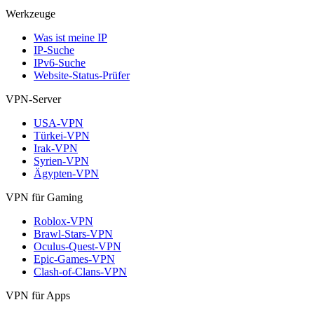
Werkzeuge
Was ist meine IP
IP-Suche
IPv6-Suche
Website-Status-Prüfer
VPN-Server
USA-VPN
Türkei-VPN
Irak-VPN
Syrien-VPN
Ägypten-VPN
VPN für Gaming
Roblox-VPN
Brawl-Stars-VPN
Oculus-Quest-VPN
Epic-Games-VPN
Clash-of-Clans-VPN
VPN für Apps