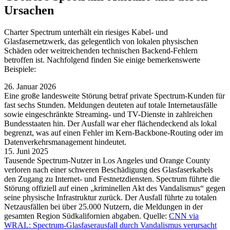
Ursachen
Charter Spectrum unterhält ein riesiges Kabel- und
Glasfasernetzwerk, das gelegentlich von lokalen physischen
Schäden oder weitreichenden technischen Backend-Fehlern
betroffen ist. Nachfolgend finden Sie einige bemerkenswerte
Beispiele:
26. Januar 2026
Eine große landesweite Störung betraf private Spectrum-Kunden für
fast sechs Stunden. Meldungen deuteten auf totale Internetausfälle
sowie eingeschränkte Streaming- und TV-Dienste in zahlreichen
Bundesstaaten hin. Der Ausfall war eher flächendeckend als lokal
begrenzt, was auf einen Fehler im Kern-Backbone-Routing oder im
Datenverkehrsmanagement hindeutet.
15. Juni 2025
Tausende Spectrum-Nutzer in Los Angeles und Orange County
verloren nach einer schweren Beschädigung des Glasfaserkabels
den Zugang zu Internet- und Festnetzdiensten. Spectrum führte die
Störung offiziell auf einen „kriminellen Akt des Vandalismus“ gegen
seine physische Infrastruktur zurück. Der Ausfall führte zu totalen
Netzausfällen bei über 25.000 Nutzern, die Meldungen in der
gesamten Region Südkalifornien abgaben. Quelle:
CNN via
WRAL: Spectrum-Glasfaserausfall durch Vandalismus verursacht