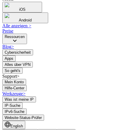
iOS
Android
Alle anzeigen
>
Preise
Ressourcen
Blog
>
Cybersicherheit
Apps
Alles über VPN
So geht's
Support>
Mein Konto
Hilfe-Center
Werkzeuge
>
Was ist meine IP
IP-Suche
IPv6-Suche
Website-Status-Prüfer
English