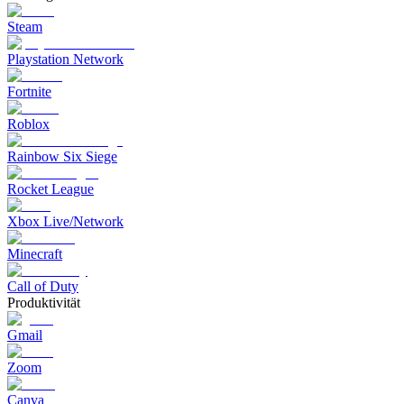
Steam
Playstation Network
Fortnite
Roblox
Rainbow Six Siege
Rocket League
Xbox Live/Network
Minecraft
Call of Duty
Produktivität
Gmail
Zoom
Canva