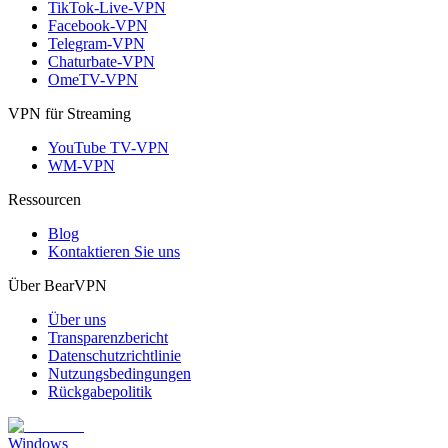
TikTok-Live-VPN
Facebook-VPN
Telegram-VPN
Chaturbate-VPN
OmeTV-VPN
VPN für Streaming
YouTube TV-VPN
WM-VPN
Ressourcen
Blog
Kontaktieren Sie uns
Über BearVPN
Über uns
Transparenzbericht
Datenschutzrichtlinie
Nutzungsbedingungen
Rückgabepolitik
Windows