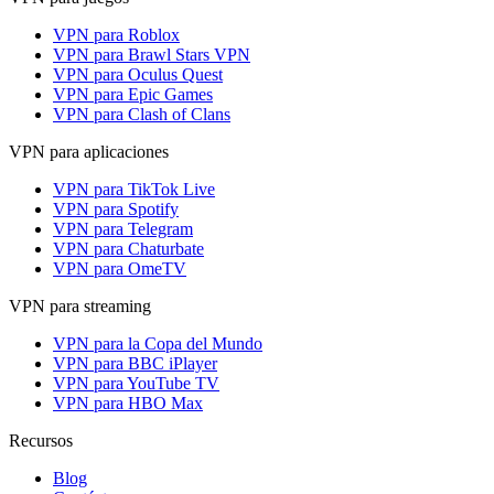
VPN para Roblox
VPN para Brawl Stars VPN
VPN para Oculus Quest
VPN para Epic Games
VPN para Clash of Clans
VPN para aplicaciones
VPN para TikTok Live
VPN para Spotify
VPN para Telegram
VPN para Chaturbate
VPN para OmeTV
VPN para streaming
VPN para la Copa del Mundo
VPN para BBC iPlayer
VPN para YouTube TV
VPN para HBO Max
Recursos
Blog