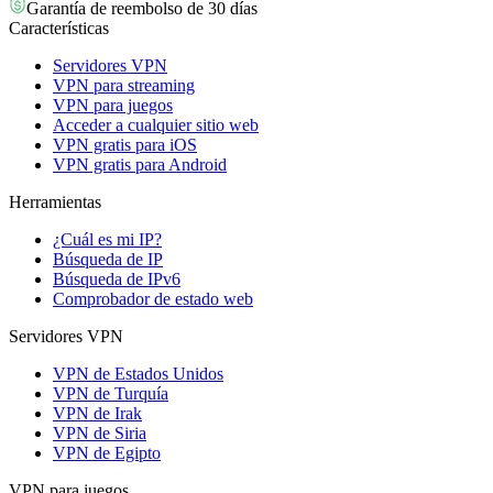
Garantía de reembolso de 30 días
Características
Servidores VPN
VPN para streaming
VPN para juegos
Acceder a cualquier sitio web
VPN gratis para iOS
VPN gratis para Android
Herramientas
¿Cuál es mi IP?
Búsqueda de IP
Búsqueda de IPv6
Comprobador de estado web
Servidores VPN
VPN de Estados Unidos
VPN de Turquía
VPN de Irak
VPN de Siria
VPN de Egipto
VPN para juegos