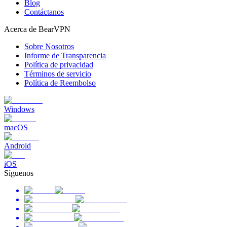
Blog
Contáctanos
Acerca de BearVPN
Sobre Nosotros
Informe de Transparencia
Política de privacidad
Términos de servicio
Política de Reembolso
Windows
macOS
Android
iOS
Síguenos