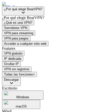
¿Por qué elegir BearVPN?
¿Por qué elegir BearVPN?
¿Qué es una VPN?
Servidores VPN
VPN para streaming
VPN para juegos
Acceder a cualquier sitio web
Features
VPN gratuito
IP dedicada
Ocultar IP
VPN sin registros
Todas las funciones>
Descargar
Escritorio
Windows
macOS
Móvil