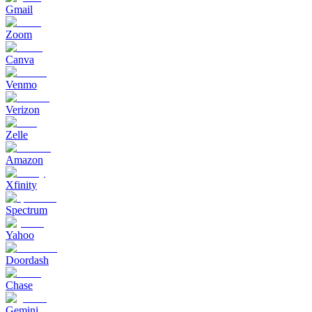
Gmail
Zoom
Canva
Venmo
Verizon
Zelle
Amazon
Xfinity
Spectrum
Yahoo
Doordash
Chase
Gemini