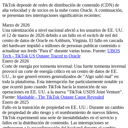
TikTok depende de redes de distribución de contenido (CDN) de
alta velocidad y de socios en la nube como Oracle. A continuación,
se presentan tres interrupciones significativas recientes:
Marzo de 2026
Una ralentización a nivel nacional afectó a los usuarios de EE. UU.
el 12 de marzo de 2026 debido a un fallo en el switch de red del
centro de datos de Oracle en Ashburn, Virginia. El fallo en cascada
del hardware impidió a millones de personas publicar contenido o
actualizar sus feeds "Para ti" durante varias horas. Fuente:
UBOS
Tech - TikTok US Outage Traced to Oracle
Enero de 2026
Corte de energía por tormenta invernal: Una fuerte tormenta invernal
provocó un corte de energía crítico en un centro de datos de EE.
UU., lo que generó errores generalizados de "Algo salió mal" en
toda la plataforma. Esta interrupción fue particularmente notable ya
que ocurrió justo cuando TikTok hacía la transición de sus
operaciones en EE. UU. a la nueva "TikTok USDS Joint Venture".
Fuente:
Mashable - The TikTok Outage Cause Revealed
Enero de 2025
Fallo en la transición de propiedad en EE. UU.: Durante un cambio
de propiedad de alto riesgo y el nombramiento de nuevos líderes,
TikTok experimentó una serie de inestabilidades en el servicio y
fallos en la distribución de contenido. Las interrupciones se
atribuyeron a la reconfiguración del backend durante el cambio