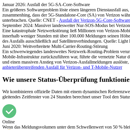
Januar 2026: Ausfall der 5G-SA-Core-Software
Ein größeres Softwareproblem löste einen längeren Dienstausfall aus,
zusammenhing, dass der 5G-Standalone-Core (SA) von Verizon währen
unterbrachen. Quelle: CNET -
Ausfall der Verizon-5G-Core-Software 
September 2024: Massiver landesweiter Nur-SOS-Modus bei Verizo
Eine katastrophale Netzwerkstörung ließ Millionen von Verizon-Mo
innerhalb weniger Stunden mit über 100.000 Meldungen seinen Höhepu
des Ausfalls ausschließlich auf Satellitenverbindungen. Quelle: Light
Juni 2020: Weitverbreitete Multi-Carrier-Routing-Störung
Ein schwerwiegendes landesweites Netzwerk-Routing-Problem verurs
Mobile-Infrastruktur zurückzuführen war, führte die vernetzte Natur
und einen massiven Anstieg von Verizon-Ausfallmeldungen auslöste, d
anbieterübergreifenden Ausfall für Verizon- und T-Mobile-Nutzer
Wie unsere Status-Überprüfung funktionie
Wir kombinieren offizielle Daten mit einem dynamischen Referenzwer
gleitendes Zeitfenster von 24 Stunden berechnet unser Tool den Statu
Online
Wenn das Meldungsvolumen unter dem Schwellenwert von 50 % bleibt, g