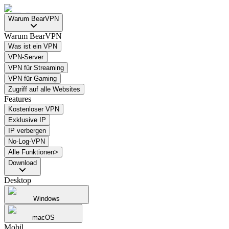
Warum BearVPN
Warum BearVPN
Was ist ein VPN
VPN-Server
VPN für Streaming
VPN für Gaming
Zugriff auf alle Websites
Features
Kostenloser VPN
Exklusive IP
IP verbergen
No-Log-VPN
Alle Funktionen>
Download
Desktop
Windows
macOS
Mobil