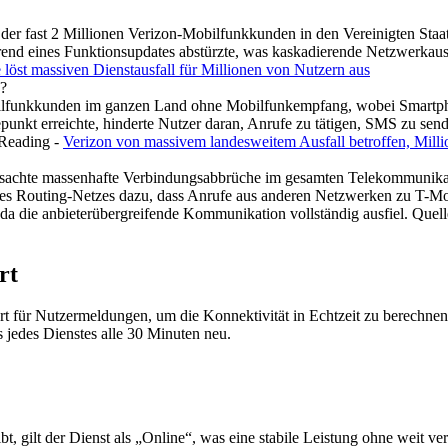
 der fast 2 Millionen Verizon-Mobilfunkkunden in den Vereinigten Staat
d eines Funktionsupdates abstürzte, was kaskadierende Netzwerkausfä
löst massiven Dienstausfall für Millionen von Nutzern aus
n?
bilfunkkunden im ganzen Land ohne Mobilfunkempfang, wobei Smartpho
nkt erreichte, hinderte Nutzer daran, Anrufe zu tätigen, SMS zu send
 Reading -
Verizon von massivem landesweitem Ausfall betroffen, Mil
achte massenhafte Verbindungsabbrüche im gesamten Telekommunikatio
 des Routing-Netzes dazu, dass Anrufe aus anderen Netzwerken zu T-Mo
a die anbieterübergreifende Kommunikation vollständig ausfiel. Quell
rt
t für Nutzermeldungen, um die Konnektivität in Echtzeit zu berechne
s jedes Dienstes alle 30 Minuten neu.
ilt der Dienst als „Online“, was eine stabile Leistung ohne weit verb