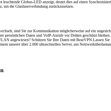
 rot leuchtende Globus-LED anzeigt, deutet dies auf einen Synchronisier
, um die Glasfaserverbindung zurückzusetzen.
echselt, sind Sie zur Kommunikation möglicherweise auf ein ungesic
Ihre persönlichen Daten und VoIP-Anrufe vor Dritten geschützt bleiben.
es WLAN angewiesen? Schützen Sie Ihre Daten mit BearVPN.
Lassen Sie 
 einem unserer über 2.000 ultraschnellen Server, um Netzwerküberlastu
en