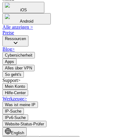
iOS
Android
Alle anzeigen
>
Preise
Ressourcen
Blog
>
Cybersicherheit
Apps
Alles über VPN
So geht's
Support>
Mein Konto
Hilfe-Center
Werkzeuge
>
Was ist meine IP
IP-Suche
IPv6-Suche
Website-Status-Prüfer
English