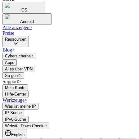
iOS
Android
Alle anzeigen
>
Preise
Ressourcen
Blog
>
Cybersicherheit
Apps
Alles über VPN
So geht's
Support>
Mein Konto
Hilfe-Center
Werkzeuge
>
Was ist meine IP
IP-Suche
IPv6-Suche
Website Down Checker
English