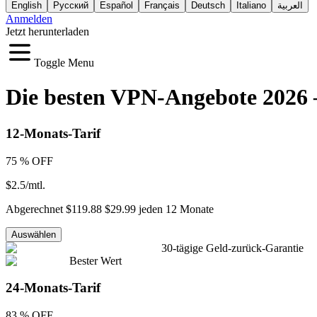
English
Русский
Español
Français
Deutsch
Italiano
العربية
Anmelden
Jetzt herunterladen
Toggle Menu
Die besten VPN-Angebote 2026 
12-Monats-Tarif
75 %
OFF
$2.5
/
mtl.
Abgerechnet
$119.88
$29.99
jeden
12
Monate
Auswählen
30-tägige Geld-zurück-Garantie
Bester Wert
24-Monats-Tarif
83 %
OFF