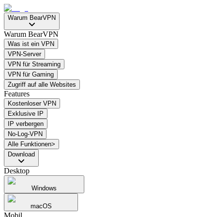
Warum BearVPN
Warum BearVPN
Was ist ein VPN
VPN-Server
VPN für Streaming
VPN für Gaming
Zugriff auf alle Websites
Features
Kostenloser VPN
Exklusive IP
IP verbergen
No-Log-VPN
Alle Funktionen>
Download
Desktop
Windows
macOS
Mobil