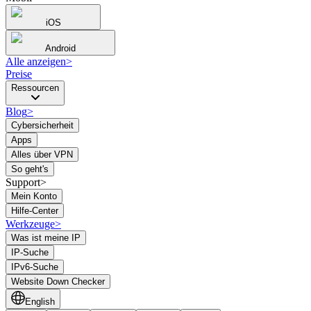
iOS
Android
Alle anzeigen
>
Preise
Ressourcen
Blog
>
Cybersicherheit
Apps
Alles über VPN
So geht's
Support>
Mein Konto
Hilfe-Center
Werkzeuge
>
Was ist meine IP
IP-Suche
IPv6-Suche
Website Down Checker
English