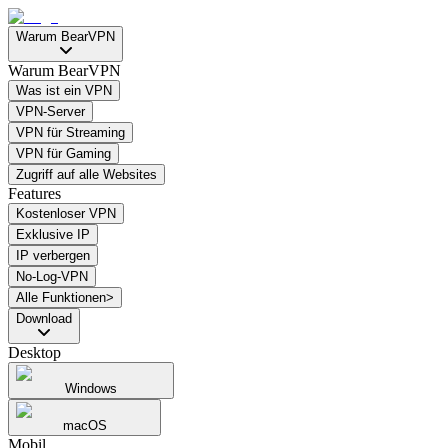
Warum BearVPN
Warum BearVPN
Was ist ein VPN
VPN-Server
VPN für Streaming
VPN für Gaming
Zugriff auf alle Websites
Features
Kostenloser VPN
Exklusive IP
IP verbergen
No-Log-VPN
Alle Funktionen>
Download
Desktop
Windows
macOS
Mobil