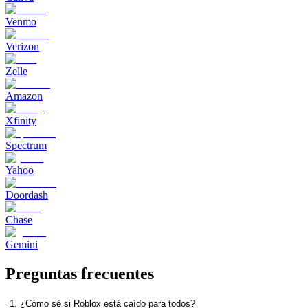
Venmo
Verizon
Zelle
Amazon
Xfinity
Spectrum
Yahoo
Doordash
Chase
Gemini
Preguntas frecuentes
1. ¿Cómo sé si Roblox está caído para todos?