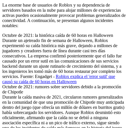
La enorme base de usuarios de Roblox y su dependencia de
servidores basados en la nube para alojar millones de experiencias
activas pueden ocasionalmente provocar problemas generalizados de
conectividad. A continuación, se presentan algunos incidentes
notables:
Octubre de 2021: la histórica caída de 60 horas en Halloween
Durante un ajetreado fin de semana de Halloween, Roblox
experimentó su caída histórica más grave, dejando a millones de
jugadores y creadores fuera de línea durante casi tres días
consecutivos. La empresa confirmó posteriormente que el fallo fue
causado por un error sutil en las comunicaciones de sus servicios
backend durante un ajuste rutinario de crecimiento del sistema, y a
los ingenieros les tomó más de 60 horas restaurar por completo los
servicios. Fuente: Engadget -
Roblox explica el 'error sutil' que
causó su caída de 60 horas en Halloween
Octubre de 2021: rumores sobre servidores debido a la promoción
de Chipotle
Durante la caída masiva de 2021, circularon rumores generalizados
en la comunidad de que una promoción de Chipotle muy anticipada
dentro del juego (que ofrecía un millón de dólares en burritos gratis)
había sobrecargado los servidores. Aunque Roblox desmintió esto
oficialmente, afirmando que la caída no se debió a ninguna
asociación específica ni a un pico de tráfico externo, sigue siendo
uno de los incidentes de caída más famosos en la historia del juego.