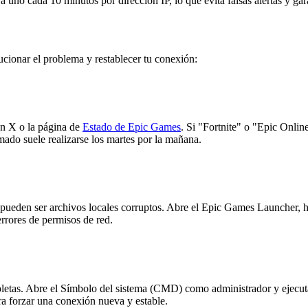
 a uno cada 10 minutos por dirección IP, lo que evita falsas alertas y gar
lucionar el problema y restablecer tu conexión:
n X o la página de
Estado de Epic Games
. Si "Fortnite" o "Epic Onlin
ado suele realizarse los martes por la mañana.
a pueden ser archivos locales corruptos. Abre el Epic Games Launcher, ha
rrores de permisos de red.
etas. Abre el Símbolo del sistema (CMD) como administrador y ejecuta
ra forzar una conexión nueva y estable.