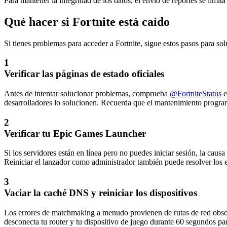
Para mantener la integridad de los datos, el envío de reportes se limita
Qué hacer si Fortnite está caído
Si tienes problemas para acceder a Fortnite, sigue estos pasos para so
1
Verificar las páginas de estado oficiales
Antes de intentar solucionar problemas, comprueba
@FortniteStatus
e
desarrolladores lo solucionen. Recuerda que el mantenimiento program
2
Verificar tu Epic Games Launcher
Si los servidores están en línea pero no puedes iniciar sesión, la caus
Reiniciar el lanzador como administrador también puede resolver los e
3
Vaciar la caché DNS y reiniciar los dispositivos
Los errores de matchmaking a menudo provienen de rutas de red obsol
desconecta tu router y tu dispositivo de juego durante 60 segundos pa