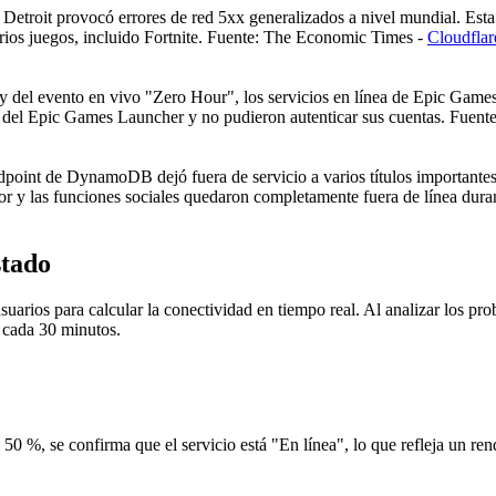
troit provocó errores de red 5xx generalizados a nivel mundial. Esta in
arios juegos, incluido Fortnite. Fuente: The Economic Times -
Cloudflar
 del evento en vivo "Zero Hour", los servicios en línea de Epic Games 
 del Epic Games Launcher y no pudieron autenticar sus cuentas. Fuen
int de DynamoDB dejó fuera de servicio a varios títulos importantes. 
ador y las funciones sociales quedaron completamente fuera de línea dura
stado
uarios para calcular la conectividad en tiempo real. Al analizar los pr
o cada 30 minutos.
0 %, se confirma que el servicio está "En línea", lo que refleja un ren