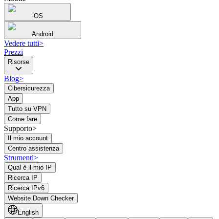
iOS
Android
Vedere tutti
>
Prezzi
Risorse
Blog
>
Cibersicurezza
App
Tutto su VPN
Come fare
Supporto>
Il mio account
Centro assistenza
Strumenti
>
Qual è il mio IP
Ricerca IP
Ricerca IPv6
Website Down Checker
English