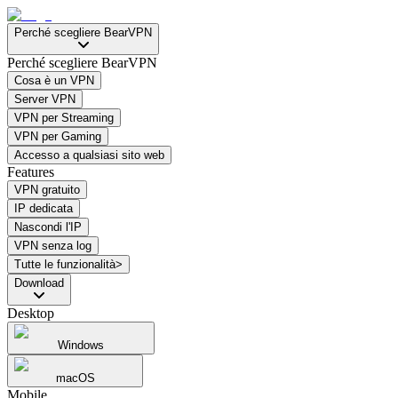
Perché scegliere BearVPN
Perché scegliere BearVPN
Cosa è un VPN
Server VPN
VPN per Streaming
VPN per Gaming
Accesso a qualsiasi sito web
Features
VPN gratuito
IP dedicata
Nascondi l'IP
VPN senza log
Tutte le funzionalità>
Download
Desktop
Windows
macOS
Mobile