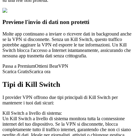
su una rete non protetta.
Previene l'invio di dati non protetti
Molte app continuano a inviare o ricevere dati in background anche
se la VPN si disconnette. Senza un Kill Switch, questo traffico
potrebbe aggirare la VPN ed esporre le tue informazioni. Un Kill
Switch blocca l'accesso a Internet istantaneamente, assicurando che
nessuna app trasmetta dati senza crittografia.
Passa a Premium
Ottieni BearVPN
Scarica Gratis
Scarica ora
Tipi di Kill Switch
I provider VPN offrono due tipi principali di Kill Switch per
mantenere i tuoi dati sicuri:
Kill Switch a livello di sistema:
Un Kill Switch a livello di sistema monitora tutta la connessione
internet del tuo dispositivo. Se la VPN si disconnette, blocca
completamente tutto il traffico internet, garantendo che non ci siano
perdite di dati. Ideale per giornalisti, attivisti o chiunque gestisca