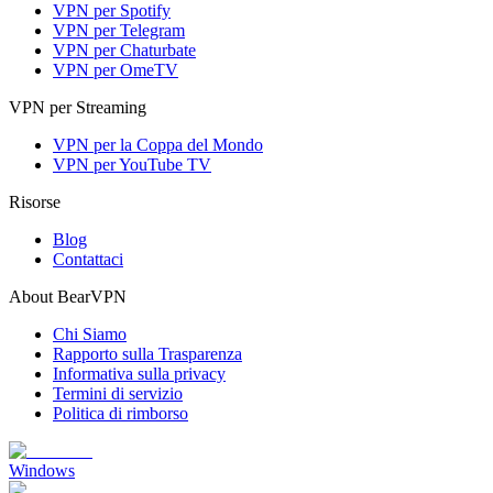
VPN per Spotify
VPN per Telegram
VPN per Chaturbate
VPN per OmeTV
VPN per Streaming
VPN per la Coppa del Mondo
VPN per YouTube TV
Risorse
Blog
Contattaci
About BearVPN
Chi Siamo
Rapporto sulla Trasparenza
Informativa sulla privacy
Termini di servizio
Politica di rimborso
Windows