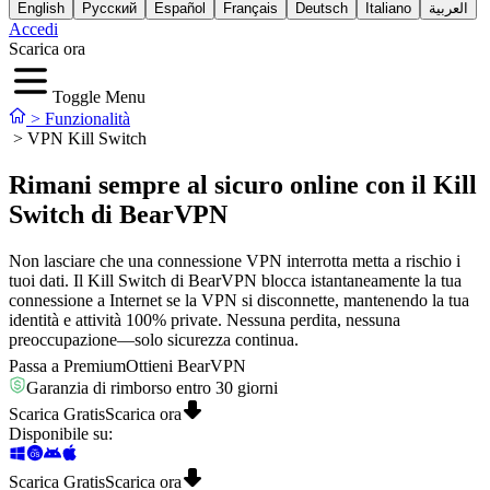
English
Русский
Español
Français
Deutsch
Italiano
العربية
Accedi
Scarica ora
Toggle Menu
>
Funzionalità
>
VPN Kill Switch
Rimani sempre al sicuro online con il Kill
Switch di BearVPN
Non lasciare che una connessione VPN interrotta metta a rischio i
tuoi dati. Il Kill Switch di BearVPN blocca istantaneamente la tua
connessione a Internet se la VPN si disconnette, mantenendo la tua
identità e attività 100% private. Nessuna perdita, nessuna
preoccupazione—solo sicurezza continua.
Passa a Premium
Ottieni BearVPN
Garanzia di rimborso entro 30 giorni
Scarica Gratis
Scarica ora
Disponibile su
:
Scarica Gratis
Scarica ora