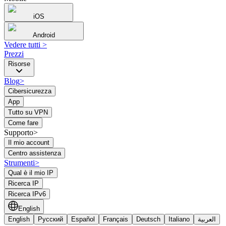
iOS
Android
Vedere tutti
>
Prezzi
Risorse
Blog
>
Cibersicurezza
App
Tutto su VPN
Come fare
Supporto>
Il mio account
Centro assistenza
Strumenti
>
Qual è il mio IP
Ricerca IP
Ricerca IPv6
English
English
Русский
Español
Français
Deutsch
Italiano
العربية