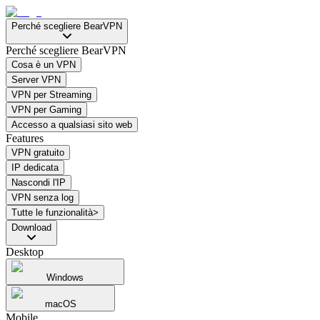
Perché scegliere BearVPN
Perché scegliere BearVPN
Cosa è un VPN
Server VPN
VPN per Streaming
VPN per Gaming
Accesso a qualsiasi sito web
Features
VPN gratuito
IP dedicata
Nascondi l'IP
VPN senza log
Tutte le funzionalità>
Download
Desktop
Windows
macOS
Mobile