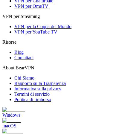
VPN per Chaturbate
VPN per OmeTV
VPN per Streaming
VPN per la Coppa del Mondo
VPN per YouTube TV
Risorse
Blog
Contattaci
About BearVPN
Chi Siamo
Rapporto sulla Trasparenza
Informativa sulla privacy
Termini di servizio
Politica di rimborso
Windows
macOS