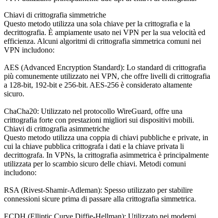
Chiavi di crittografia simmetriche
Questo metodo utilizza una sola chiave per la crittografia e la
decrittografia. È ampiamente usato nei VPN per la sua velocità ed
efficienza. Alcuni algoritmi di crittografia simmetrica comuni nei
VPN includono:
AES (Advanced Encryption Standard):
Lo standard di crittografia
più comunemente utilizzato nei VPN, che offre livelli di crittografia
a 128-bit, 192-bit e 256-bit. AES-256 è considerato altamente
sicuro.
ChaCha20:
Utilizzato nel protocollo WireGuard, offre una
crittografia forte con prestazioni migliori sui dispositivi mobili.
Chiavi di crittografia asimmetriche
Questo metodo utilizza una coppia di chiavi pubbliche e private, in
cui la chiave pubblica crittografa i dati e la chiave privata li
decrittografa. In VPNs, la crittografia asimmetrica è principalmente
utilizzata per lo scambio sicuro delle chiavi. Metodi comuni
includono:
RSA (Rivest-Shamir-Adleman):
Spesso utilizzato per stabilire
connessioni sicure prima di passare alla crittografia simmetrica.
ECDH (Elliptic Curve Diffie-Hellman):
Utilizzato nei moderni