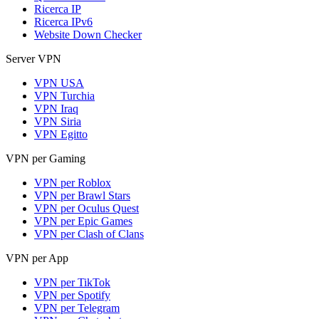
Ricerca IP
Ricerca IPv6
Website Down Checker
Server VPN
VPN USA
VPN Turchia
VPN Iraq
VPN Siria
VPN Egitto
VPN per Gaming
VPN per Roblox
VPN per Brawl Stars
VPN per Oculus Quest
VPN per Epic Games
VPN per Clash of Clans
VPN per App
VPN per TikTok
VPN per Spotify
VPN per Telegram