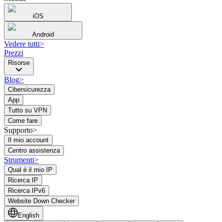
iOS
Android
Vedere tutti
>
Prezzi
Risorse
Blog
>
Cibersicurezza
App
Tutto su VPN
Come fare
Supporto>
Il mio account
Centro assistenza
Strumenti
>
Qual è il mio IP
Ricerca IP
Ricerca IPv6
Website Down Checker
English