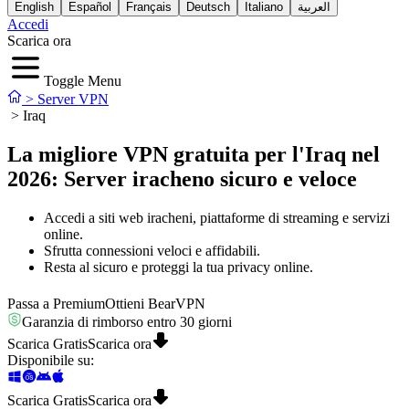
English
Español
Français
Deutsch
Italiano
العربية
Accedi
Scarica ora
Toggle Menu
>
Server VPN
>
Iraq
La migliore VPN gratuita per l'Iraq nel
2026: Server iracheno sicuro e veloce
Accedi a siti web iracheni, piattaforme di streaming e servizi
online.
Sfrutta connessioni veloci e affidabili.
Resta al sicuro e proteggi la tua privacy online.
Passa a Premium
Ottieni BearVPN
Garanzia di rimborso entro 30 giorni
Scarica Gratis
Scarica ora
Disponibile su
:
Scarica Gratis
Scarica ora