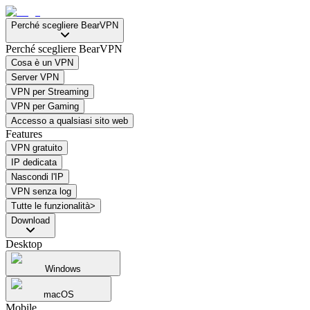
Perché scegliere BearVPN
Perché scegliere BearVPN
Cosa è un VPN
Server VPN
VPN per Streaming
VPN per Gaming
Accesso a qualsiasi sito web
Features
VPN gratuito
IP dedicata
Nascondi l'IP
VPN senza log
Tutte le funzionalità>
Download
Desktop
Windows
macOS
Mobile