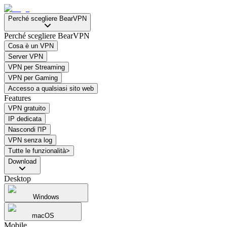
Perché scegliere BearVPN
Perché scegliere BearVPN
Cosa è un VPN
Server VPN
VPN per Streaming
VPN per Gaming
Accesso a qualsiasi sito web
Features
VPN gratuito
IP dedicata
Nascondi l'IP
VPN senza log
Tutte le funzionalità>
Download
Desktop
Windows
macOS
Mobile