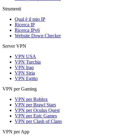
Strumenti
Qual è il mio IP
Ricerca IP
Ricerca IPv6
Website Down Checker
Server VPN
VPN USA
VPN Turchia
VPN Iraq
VPN Siria
VPN Egitto
VPN per Gaming
VPN per Roblox
VPN per Brawl Stars
VPN per Oculus Quest
VPN per Epic Games
VPN per Clash of Clans
VPN per App