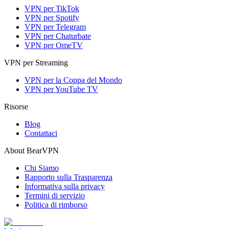
VPN per TikTok
VPN per Spotify
VPN per Telegram
VPN per Chaturbate
VPN per OmeTV
VPN per Streaming
VPN per la Coppa del Mondo
VPN per YouTube TV
Risorse
Blog
Contattaci
About BearVPN
Chi Siamo
Rapporto sulla Trasparenza
Informativa sulla privacy
Termini di servizio
Politica di rimborso