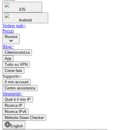
iOS
Android
Vedere tutti
>
Prezzi
Risorse
Blog
>
Cibersicurezza
App
Tutto su VPN
Come fare
Supporto>
Il mio account
Centro assistenza
Strumenti
>
Qual è il mio IP
Ricerca IP
Ricerca IPv6
Website Down Checker
English