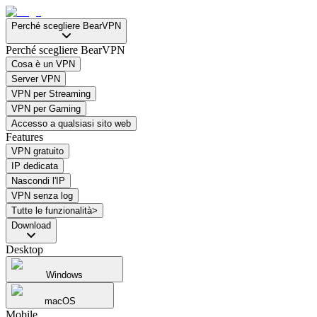
Perché scegliere BearVPN
Perché scegliere BearVPN
Cosa è un VPN
Server VPN
VPN per Streaming
VPN per Gaming
Accesso a qualsiasi sito web
Features
VPN gratuito
IP dedicata
Nascondi l'IP
VPN senza log
Tutte le funzionalità>
Download
Desktop
Windows
macOS
Mobile