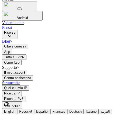
iOS
Android
Vedere tutti
>
Prezzi
Risorse
Blog
>
Cibersicurezza
App
Tutto su VPN
Come fare
Supporto>
Il mio account
Centro assistenza
Strumenti
>
Qual è il mio IP
Ricerca IP
Ricerca IPv6
English
English
Русский
Español
Français
Deutsch
Italiano
العربية