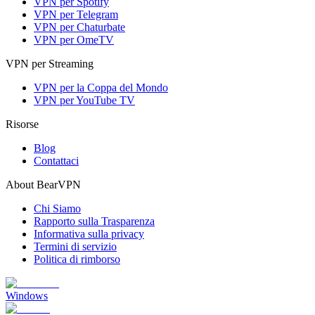
VPN per Spotify
VPN per Telegram
VPN per Chaturbate
VPN per OmeTV
VPN per Streaming
VPN per la Coppa del Mondo
VPN per YouTube TV
Risorse
Blog
Contattaci
About BearVPN
Chi Siamo
Rapporto sulla Trasparenza
Informativa sulla privacy
Termini di servizio
Politica di rimborso
Windows