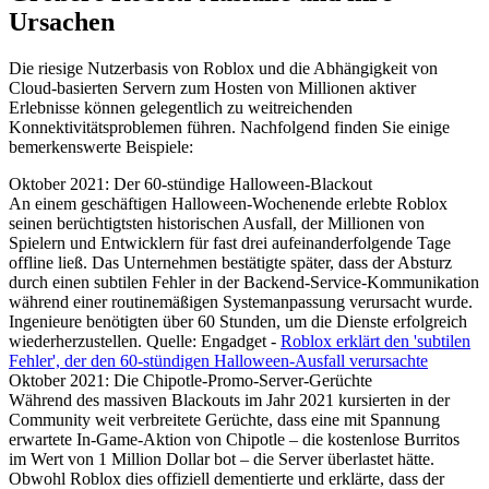
Ursachen
Die riesige Nutzerbasis von Roblox und die Abhängigkeit von
Cloud-basierten Servern zum Hosten von Millionen aktiver
Erlebnisse können gelegentlich zu weitreichenden
Konnektivitätsproblemen führen. Nachfolgend finden Sie einige
bemerkenswerte Beispiele:
Oktober 2021: Der 60-stündige Halloween-Blackout
An einem geschäftigen Halloween-Wochenende erlebte Roblox
seinen berüchtigtsten historischen Ausfall, der Millionen von
Spielern und Entwicklern für fast drei aufeinanderfolgende Tage
offline ließ. Das Unternehmen bestätigte später, dass der Absturz
durch einen subtilen Fehler in der Backend-Service-Kommunikation
während einer routinemäßigen Systemanpassung verursacht wurde.
Ingenieure benötigten über 60 Stunden, um die Dienste erfolgreich
wiederherzustellen. Quelle: Engadget -
Roblox erklärt den 'subtilen
Fehler', der den 60-stündigen Halloween-Ausfall verursachte
Oktober 2021: Die Chipotle-Promo-Server-Gerüchte
Während des massiven Blackouts im Jahr 2021 kursierten in der
Community weit verbreitete Gerüchte, dass eine mit Spannung
erwartete In-Game-Aktion von Chipotle – die kostenlose Burritos
im Wert von 1 Million Dollar bot – die Server überlastet hätte.
Obwohl Roblox dies offiziell dementierte und erklärte, dass der