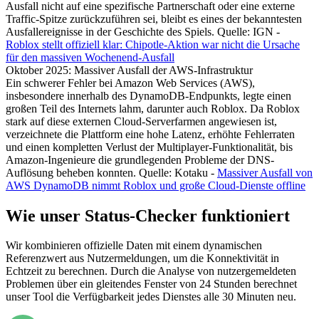
Ausfall nicht auf eine spezifische Partnerschaft oder eine externe
Traffic-Spitze zurückzuführen sei, bleibt es eines der bekanntesten
Ausfallereignisse in der Geschichte des Spiels. Quelle: IGN -
Roblox stellt offiziell klar: Chipotle-Aktion war nicht die Ursache
für den massiven Wochenend-Ausfall
Oktober 2025: Massiver Ausfall der AWS-Infrastruktur
Ein schwerer Fehler bei Amazon Web Services (AWS),
insbesondere innerhalb des DynamoDB-Endpunkts, legte einen
großen Teil des Internets lahm, darunter auch Roblox. Da Roblox
stark auf diese externen Cloud-Serverfarmen angewiesen ist,
verzeichnete die Plattform eine hohe Latenz, erhöhte Fehlerraten
und einen kompletten Verlust der Multiplayer-Funktionalität, bis
Amazon-Ingenieure die grundlegenden Probleme der DNS-
Auflösung beheben konnten. Quelle: Kotaku -
Massiver Ausfall von
AWS DynamoDB nimmt Roblox und große Cloud-Dienste offline
Wie unser Status-Checker funktioniert
Wir kombinieren offizielle Daten mit einem dynamischen
Referenzwert aus Nutzermeldungen, um die Konnektivität in
Echtzeit zu berechnen. Durch die Analyse von nutzergemeldeten
Problemen über ein gleitendes Fenster von 24 Stunden berechnet
unser Tool die Verfügbarkeit jedes Dienstes alle 30 Minuten neu.