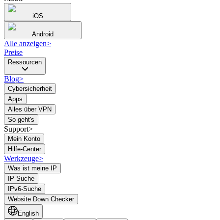
iOS
Android
Alle anzeigen
>
Preise
Ressourcen
Blog
>
Cybersicherheit
Apps
Alles über VPN
So geht's
Support>
Mein Konto
Hilfe-Center
Werkzeuge
>
Was ist meine IP
IP-Suche
IPv6-Suche
Website Down Checker
English