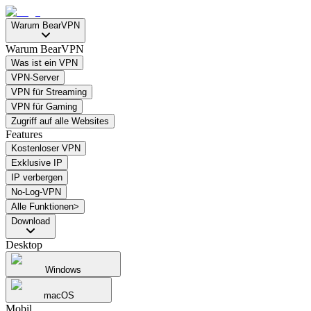
Warum BearVPN
Warum BearVPN
Was ist ein VPN
VPN-Server
VPN für Streaming
VPN für Gaming
Zugriff auf alle Websites
Features
Kostenloser VPN
Exklusive IP
IP verbergen
No-Log-VPN
Alle Funktionen>
Download
Desktop
Windows
macOS
Mobil