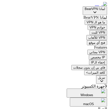
لماذا BearVPN
لماذا BearVPN
ما هو الـ VPN
خوادم VPN
VPN للبث
VPN للألعاب
فتح أي موقع
Features
VPN مجاني
IP مخصص
إخفاء الـIP
فاي بي إن بدون سجلات
كافة الميزات>
تنزيل
لأجهزة الكمبيوتر
Windows
macOS
للجوال