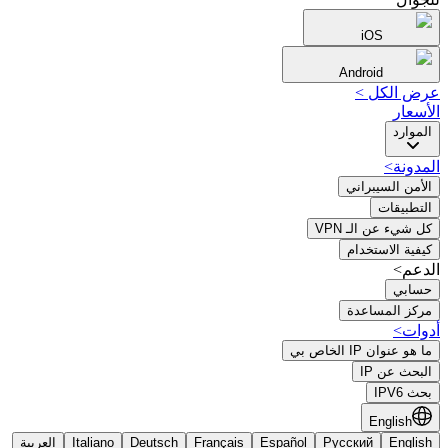
iOS
Android
عرض الكل
>
الأسعار
الموارد
المدونة
>
الأمن السيبراني
التطبيقات
كل شيء عن الـ VPN
كيفية الاستخدام
الدعم>
حسابي
مركز المساعدة
أدوات
>
ما هو عنوان IP الخاص بي
البحث عن IP
بحث IPV6
English
English
Русский
Español
Français
Deutsch
Italiano
العربية