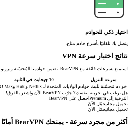
اختيار ذكي للخوادم
يتصل بك تلقائيًا بأسرع خادم متاح.
نتائج اختبار سرعة VPN
استمتع بسرعات فائقة مع BearVPN. تضمن خوادمنا المُحسّنة وبروتوكولاتنا المتقدمة بثًا سلسًا وتصفحًا سلسًا دون أي تأخير أو تخزين مؤقت.
سرعة التنزيل
10 جيجابت في الثانية
خوادم مُحسّنة للبث
خوادم الولايات المتحدة لـ Netflix وHulu وHBO Max والمزيد
هل ترغب في تجربته بنفسك؟ جرّب BearVPN الآن واشعر بالفرق!
الترقية إلى Premium
احصل على BearVPN
تحميل مجاني
حمّل الآنً
تحميل مجاني
حمّل الآنً
أكثر من مجرد سرعة - يمنحك BearVPN أمانًا شاملًا