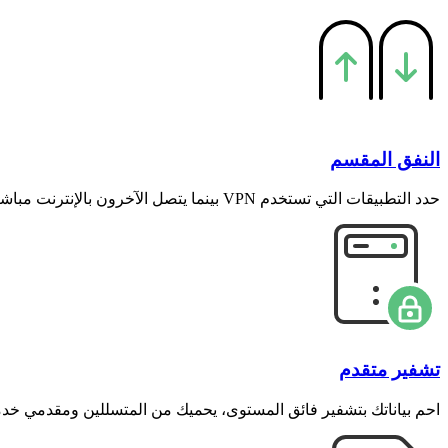
النفق المقسم
حدد التطبيقات التي تستخدم VPN بينما يتصل الآخرون بالإنترنت مباشرةً - وازن بين الأمان والسرعة بسهولة.
تشفير متقدم
احمِ بياناتك بتشفير فائق المستوى، يحميك من المتسللين ومقدمي خدما