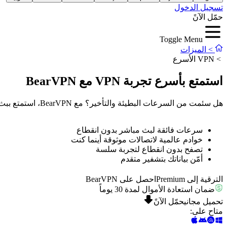
تسجيل الدخول
حمّل الآنً
Toggle Menu
>
الميزات
>
VPN الأسرع
استمتع بأسرع تجربة VPN مع BearVPN
هل سئمت من السرعات البطيئة والتأخير؟ مع BearVPN، استمتع ببث مباشر سلس، وتصفح دون انقطاع. تضمن لك شبكتنا العالمية من الخوادم عالية السرعة الحصول على أفضل أداء، أينما كنت.
سرعات فائقة لبث مباشر بدون انقطاع
خوادم عالمية لاتصالات موثوقة أينما كنت
تصفح بدون انقطاع لتجربة سلسة
أمّن بياناتك بتشفير متقدم
الترقية إلى Premium
احصل على BearVPN
ضمان استعادة الأموال لمدة 30 يوماً
تحميل مجاني
حمّل الآنً
متاح على
: