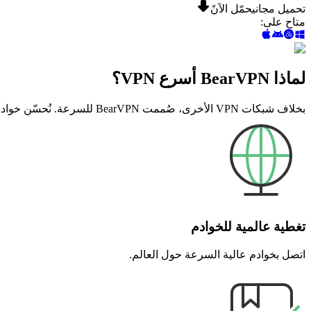
تحميل مجاني
حمّل الآنً
متاح على
:
لماذا BearVPN أسرع VPN؟
بخلاف شبكات VPN الأخرى، صُممت BearVPN للسرعة. نُحسّن خوادمنا ونستخدم أحدث التقنيات لتقديم أفضل أداء.
تغطية عالمية للخوادم
اتصل بخوادم عالية السرعة حول العالم.