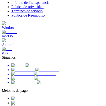
Informe de Transparencia
Política de privacidad
Términos de servicio
Política de Reembolso
Windows
macOS
Android
iOS
Síguenos
Métodos de pago