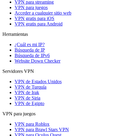
VPN para streaming
VPN para juegos
Acceder a cualquier sitio web
VPN gratis para iOS
VPN gratis para Android
Herramientas
¿Cuál es mi IP?
Búsqueda de IP
Búsqueda de IPv6
Website Down Checker
Servidores VPN
VPN de Estados Unidos
VPN de Turquía
VPN de Irak
VPN de Siria
VPN de Egipto
VPN para juegos
VPN para Roblox
VPN para Brawl Stars VPN
VPN para Oculus Quest