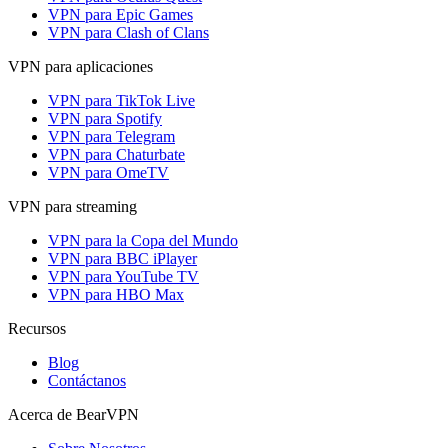
VPN para Epic Games
VPN para Clash of Clans
VPN para aplicaciones
VPN para TikTok Live
VPN para Spotify
VPN para Telegram
VPN para Chaturbate
VPN para OmeTV
VPN para streaming
VPN para la Copa del Mundo
VPN para BBC iPlayer
VPN para YouTube TV
VPN para HBO Max
Recursos
Blog
Contáctanos
Acerca de BearVPN