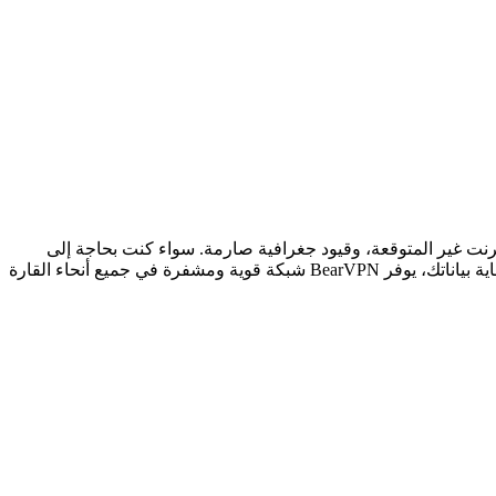
إنترنت غير المتوقعة، وقيود جغرافية صارمة. سواء كنت بحاجة إلى
عنوان IP من جنوب أفريقيا لألعاب بزمن انتقال منخفض، أو خادم نيجيري لبث محتوى Nollywood المحلي، أو اتصال آمن في كوت ديفوار لحماية بياناتك، يوفر BearVPN شبكة قوية ومشفرة في جميع أنحاء القارة