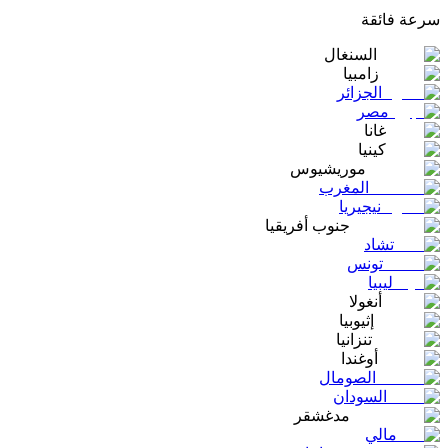
سرعة
فائقة
السنغال
زامبيا
الجزائر
مصر
غانا
كينيا
موريشيوس
المغرب
نيجيريا
جنوب أفريقيا
تشاد
تونس
ليبيا
أنغولا
إثيوبيا
تنزانيا
أوغندا
الصومال
السودان
مدغشقر
مالي