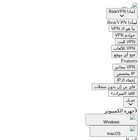
لماذا BearVPN
لماذا BearVPN
ما هو الـ VPN
خوادم VPN
VPN للبث
VPN للألعاب
فتح أي موقع
Features
VPN مجاني
IP مخصص
إخفاء الـIP
فاي بي إن بدون سجلات
كافة الميزات>
تنزيل
لأجهزة الكمبيوتر
Windows
macOS
للجوال