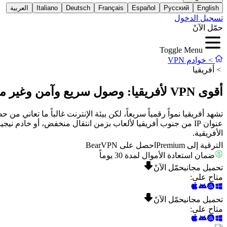
English
Русский
Español
Français
Deutsch
Italiano
العربية
تسجيل الدخول
حمّل الآنً
Toggle Menu
>
خوادم VPN
>
أفريقيا
أقوى VPN لأفريقيا: وصول سريع وآمن وغير مقيد
تشهد أفريقيا نمواً رقمياً سريعاً، لكن بيئة الإنترنت غالباً ما تعان
الأفريقية.
الترقية إلى Premium
احصل على BearVPN
ضمان استعادة الأموال لمدة 30 يوماً
تحميل مجاني
حمّل الآنً
متاح على
:
تحميل مجاني
حمّل الآنً
متاح على
: