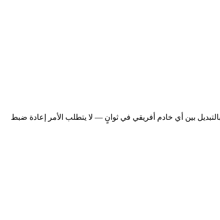
ذلك أجهزة iOS و Android والجهاز اللوحي وسطح المكتب). قم بالتبديل بين أي خادم أفريقي في ثوانٍ — لا يتطلب الأمر إعادة ضبط