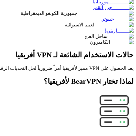
موريتانيا
جزر القمر
جمهورية الكونغو الديمقراطية
جيبوتي
الغينيا الاستوائية
إريتريا
ساحل العاج
الكاميرون
حالات الاستخدام الشائعة لـ VPN أفريقيا
يعد الحصول على VPN مميز لأفريقيا أمراً ضرورياً لحل التحديات الرقمية اليومية، بدءاً من استعادة حقوق الاتصال الأساسية وحتى إلغاء حظر الترفيه المحلي.
لماذا تختار BearVPN لأفريقيا؟