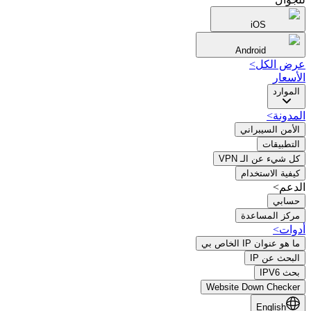
iOS
Android
عرض الكل
>
الأسعار
الموارد
المدونة
>
الأمن السيبراني
التطبيقات
كل شيء عن الـ VPN
كيفية الاستخدام
الدعم>
حسابي
مركز المساعدة
أدوات
>
ما هو عنوان IP الخاص بي
البحث عن IP
بحث IPV6
Website Down Checker
English