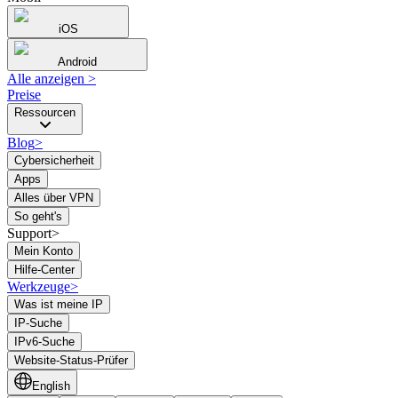
iOS
Android
Alle anzeigen
>
Preise
Ressourcen
Blog
>
Cybersicherheit
Apps
Alles über VPN
So geht's
Support>
Mein Konto
Hilfe-Center
Werkzeuge
>
Was ist meine IP
IP-Suche
IPv6-Suche
Website-Status-Prüfer
English