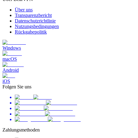
Über uns
Transparenzbericht
Datenschutzrichtlinie
Nutzungsbedingungen
Rückgabepolitik
Windows
macOS
Android
iOS
Folgen Sie uns
Zahlungsmethoden