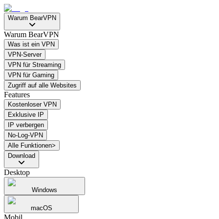
Warum BearVPN
Warum BearVPN
Was ist ein VPN
VPN-Server
VPN für Streaming
VPN für Gaming
Zugriff auf alle Websites
Features
Kostenloser VPN
Exklusive IP
IP verbergen
No-Log-VPN
Alle Funktionen>
Download
Desktop
Windows
macOS
Mobil