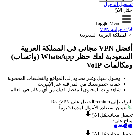
تسجيل الدخول
حمّل الآنً
Toggle Menu
>
خوادم VPN
>
المملكة العربية السعودية
أفضل VPN مجاني في المملكة العربية
السعودية لفك حظر WhatsApp (واتساب)
ومكالمات VoIP
وصول سهل وغير محدود إلى المواقع والتطبيقات المحجوبة.
حماية خصوصيتك من المراقبة عبر الإنترنت.
شاهد وبث المحتوى المفضل لديك من أي مكان في العالم.
الترقية إلى Premium
احصل على BearVPN
ضمان استعادة الأموال لمدة 30 يوماً
تحميل مجاني
حمّل الآنً
متاح على
:
تحميل مجاني
حمّل الآنً