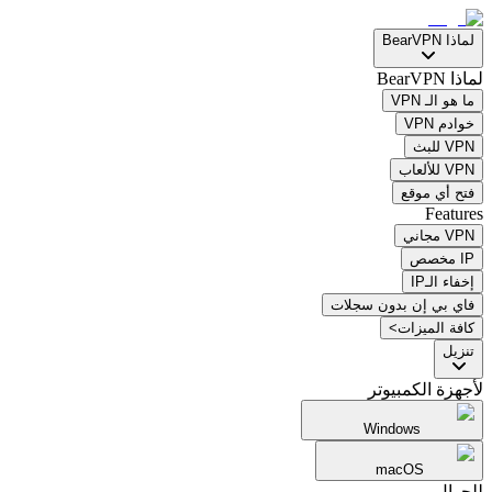
لماذا BearVPN
لماذا BearVPN
ما هو الـ VPN
خوادم VPN
VPN للبث
VPN للألعاب
فتح أي موقع
Features
VPN مجاني
IP مخصص
إخفاء الـIP
فاي بي إن بدون سجلات
كافة الميزات>
تنزيل
لأجهزة الكمبيوتر
Windows
macOS
للجوال