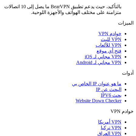
بالتأكيد، حيث يدعم تطبيق BearVPN ما يصل إلى 10 اتصالات
متزامنة على مختلف الهواتف والأجهزة اللوحية.
الميزات
خوادم VPN
VPN للبث
VPN للألعاب
فتح أي موقع
VPN مجاني لـ iOS
VPN مجاني لـ Android
أدوات
ما هو عنوان IP الخاص بي
البحث عن IP
بحث IPV6
Website Down Checker
خوادم VPN
VPN أمريكا
VPN تركيا
VPN العراق