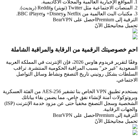
1. المواقع الإخبارية العالمية والمجلات الأكاديمية.
2. المنصات الاجتماعية مثل Twitter (تويتر) وReddit (ريديت).
3. مكتبات البث العالمية من Netflix وDisney+ وBBC iPlayer.
الترقية إلى Premium
احصل على BearVPN
تحميل مجاني
حمّل الآنً
احمِ خصوصيتك الرقمية من الرقابة والمراقبة الشاملة
وفقًا لتقرير فريدوم هاوس 2026، فإن الإنترنت في المملكة العربية
السعودية "غير حر" بسبب المراقبة الحكومية المنتشرة. تراقب
السلطات بشكل روتيني تاريخ التصفح ونشاط وسائل التواصل
الاجتماعي.
يستخدم تطبيق VPN الخاص بنا تشفير AES-256 من الفئة العسكرية
وبروتوكولات آمنة لإنشاء نفق خاص، مما يضمن بقاء بياناتك
الشخصية وسجل التصفح مخفياً حتى عن مزود خدمة الإنترنت (ISP)
والجهات الرقابية.
الترقية إلى Premium
احصل على BearVPN
تحميل مجاني
حمّل الآنً