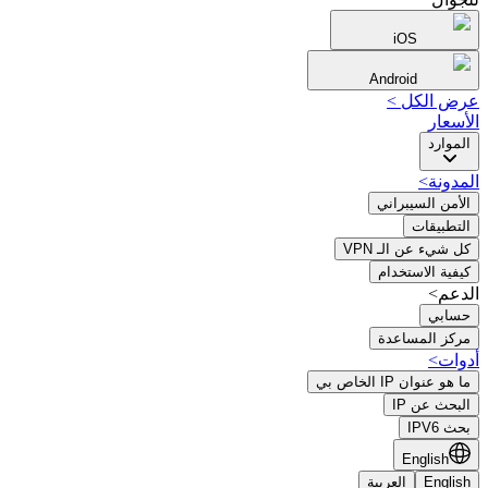
iOS
Android
عرض الكل
>
الأسعار
الموارد
المدونة
>
الأمن السيبراني
التطبيقات
كل شيء عن الـ VPN
كيفية الاستخدام
الدعم>
حسابي
مركز المساعدة
أدوات
>
ما هو عنوان IP الخاص بي
البحث عن IP
بحث IPV6
English
English
العربية