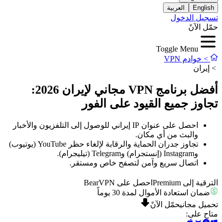
English
العربية
تسجيل الدخول
حمّل الآنً
Toggle Menu
>
خوادم VPN
>
إيران
أفضل برنامج VPN مجاني لإيران 2026:
تجاوز جميع القيود على الفور
احصل على عنوان IP إيراني للوصول إلى التلفزيون والأخبار
والبث من أي مكان.
تجاوز جدران الحماية والرقابة لإلغاء حظر YouTube (يوتيوب)
وInstagram (إنستجرام) وTelegram (تيليجرام).
اتصال سريع وآمن لتصفح خاص ومستقر.
الترقية إلى Premium
احصل على BearVPN
ضمان استعادة الأموال لمدة 30 يوماً
تحميل مجاني
حمّل الآنً
متاح على
: