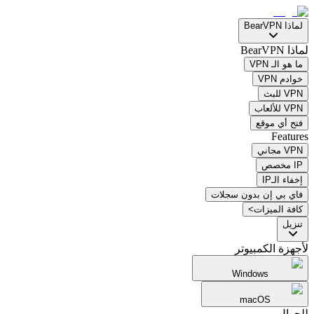
لماذا BearVPN
لماذا BearVPN
ما هو الـ VPN
خوادم VPN
VPN للبث
VPN للألعاب
فتح أي موقع
Features
VPN مجاني
IP مخصص
إخفاء الـIP
فاي بي إن بدون سجلات
كافة الميزات>
تنزيل
لأجهزة الكمبيوتر
Windows
macOS
للجوال