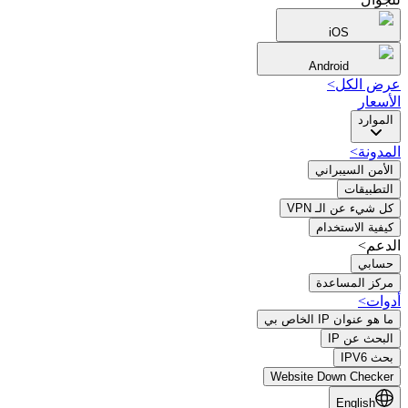
iOS
Android
عرض الكل
>
الأسعار
الموارد
المدونة
>
الأمن السيبراني
التطبيقات
كل شيء عن الـ VPN
كيفية الاستخدام
الدعم>
حسابي
مركز المساعدة
أدوات
>
ما هو عنوان IP الخاص بي
البحث عن IP
بحث IPV6
Website Down Checker
English