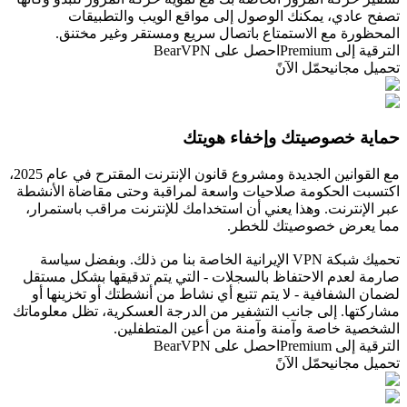
تصفح عادي، يمكنك الوصول إلى مواقع الويب والتطبيقات
المحظورة مع الاستمتاع باتصال سريع ومستقر وغير مختنق.
الترقية إلى Premium
احصل على BearVPN
تحميل مجاني
حمّل الآنً
حماية خصوصيتك وإخفاء هويتك
مع القوانين الجديدة ومشروع قانون الإنترنت المقترح في عام 2025،
اكتسبت الحكومة صلاحيات واسعة لمراقبة وحتى مقاضاة الأنشطة
عبر الإنترنت. وهذا يعني أن استخدامك للإنترنت مراقب باستمرار،
مما يعرض خصوصيتك للخطر.
تحميك شبكة VPN الإيرانية الخاصة بنا من ذلك. وبفضل سياسة
صارمة لعدم الاحتفاظ بالسجلات - التي يتم تدقيقها بشكل مستقل
لضمان الشفافية - لا يتم تتبع أي نشاط من أنشطتك أو تخزينها أو
مشاركتها. إلى جانب التشفير من الدرجة العسكرية، تظل معلوماتك
الشخصية خاصة وآمنة وآمنة من أعين المتطفلين.
الترقية إلى Premium
احصل على BearVPN
تحميل مجاني
حمّل الآنً