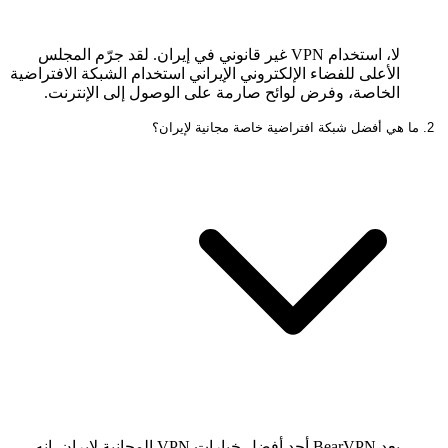
لا، استخدام VPN غير قانوني في إيران. لقد جرّم المجلس
الأعلى للفضاء الإلكتروني الإيراني استخدام الشبكة الافتراضية
الخاصة، وفرض لوائح صارمة على الوصول إلى الإنترنت.
2. ما هي أفضل شبكة افتراضية خاصة مجانية لإيران؟
يعد BearVPN أحد أفضل خيارات VPN المجانية لإيران. إنه