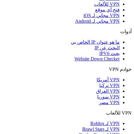
VPN للألعاب
فتح أي موقع
VPN مجاني لـ iOS
VPN مجاني لـ Android
أدوات
ما هو عنوان IP الخاص بي
البحث عن IP
بحث IPV6
Website Down Checker
خوادم VPN
VPN أمريكا
VPN تركيا
VPN العراق
VPN سوريا
VPN مصر
VPN للألعاب
VPN لـ Roblox
VPN لـ Brawl Stars