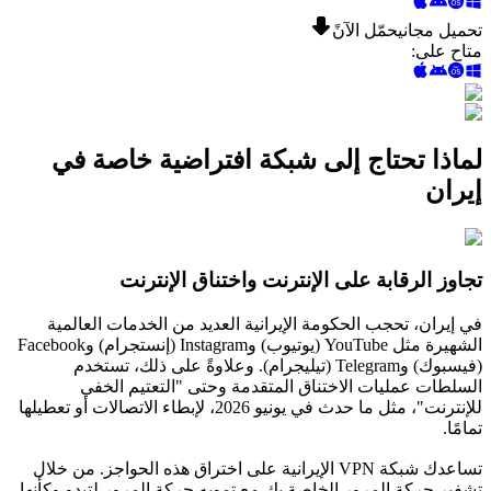
تحميل مجاني
حمّل الآنً
متاح على
:
لماذا تحتاج إلى شبكة افتراضية خاصة في
إيران
تجاوز الرقابة على الإنترنت واختناق الإنترنت
في إيران، تحجب الحكومة الإيرانية العديد من الخدمات العالمية
الشهيرة مثل YouTube (يوتيوب) وInstagram (إنستجرام) وFacebook
(فيسبوك) وTelegram (تيليجرام). وعلاوةً على ذلك، تستخدم
السلطات عمليات الاختناق المتقدمة وحتى "التعتيم الخفي
للإنترنت"، مثل ما حدث في يونيو 2026، لإبطاء الاتصالات أو تعطيلها
تمامًا.
تساعدك شبكة VPN الإيرانية على اختراق هذه الحواجز. من خلال
تشفير حركة المرور الخاصة بك مع تمويه حركة المرور لتبدو وكأنها