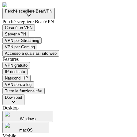
Perché scegliere BearVPN
Perché scegliere BearVPN
Cosa è un VPN
Server VPN
VPN per Streaming
VPN per Gaming
Accesso a qualsiasi sito web
Features
VPN gratuito
IP dedicata
Nascondi l'IP
VPN senza log
Tutte le funzionalità>
Download
Desktop
Windows
macOS
Mobile