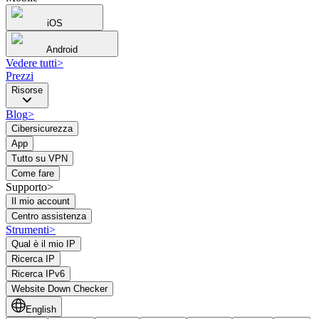
iOS
Android
Vedere tutti
>
Prezzi
Risorse
Blog
>
Cibersicurezza
App
Tutto su VPN
Come fare
Supporto>
Il mio account
Centro assistenza
Strumenti
>
Qual è il mio IP
Ricerca IP
Ricerca IPv6
Website Down Checker
English