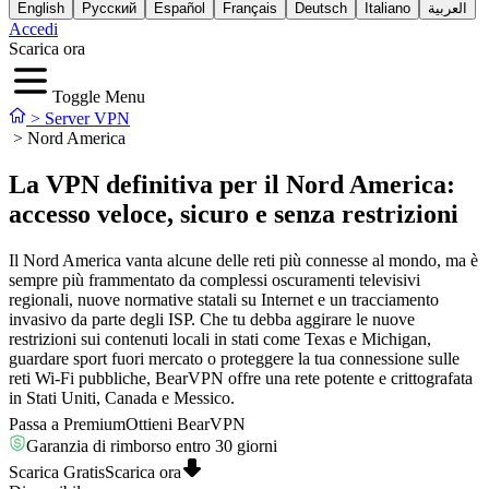
English
Русский
Español
Français
Deutsch
Italiano
العربية
Accedi
Scarica ora
Toggle Menu
>
Server VPN
>
Nord America
La VPN definitiva per il Nord America:
accesso veloce, sicuro e senza restrizioni
Il Nord America vanta alcune delle reti più connesse al mondo, ma è
sempre più frammentato da complessi oscuramenti televisivi
regionali, nuove normative statali su Internet e un tracciamento
invasivo da parte degli ISP. Che tu debba aggirare le nuove
restrizioni sui contenuti locali in stati come Texas e Michigan,
guardare sport fuori mercato o proteggere la tua connessione sulle
reti Wi-Fi pubbliche, BearVPN offre una rete potente e crittografata
in Stati Uniti, Canada e Messico.
Passa a Premium
Ottieni BearVPN
Garanzia di rimborso entro 30 giorni
Scarica Gratis
Scarica ora