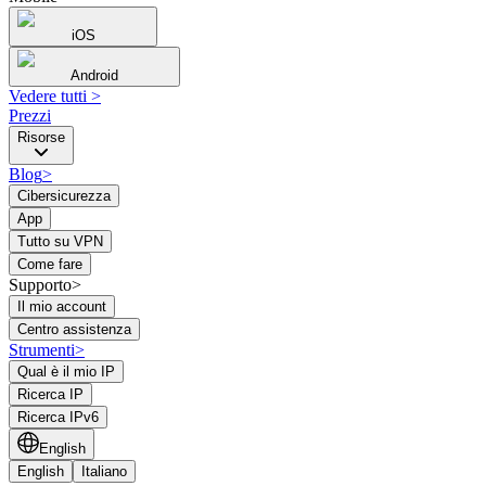
iOS
Android
Vedere tutti
>
Prezzi
Risorse
Blog
>
Cibersicurezza
App
Tutto su VPN
Come fare
Supporto>
Il mio account
Centro assistenza
Strumenti
>
Qual è il mio IP
Ricerca IP
Ricerca IPv6
English
English
Italiano