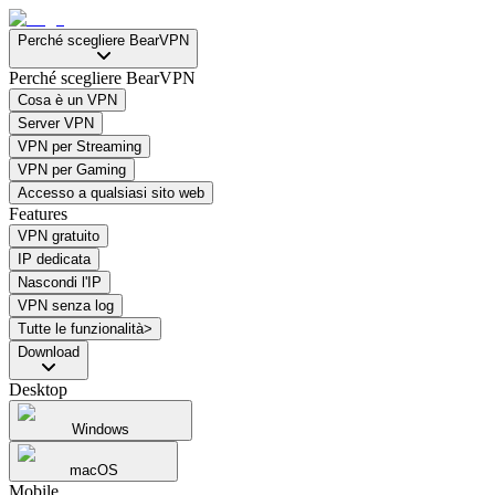
Perché scegliere BearVPN
Perché scegliere BearVPN
Cosa è un VPN
Server VPN
VPN per Streaming
VPN per Gaming
Accesso a qualsiasi sito web
Features
VPN gratuito
IP dedicata
Nascondi l'IP
VPN senza log
Tutte le funzionalità>
Download
Desktop
Windows
macOS
Mobile