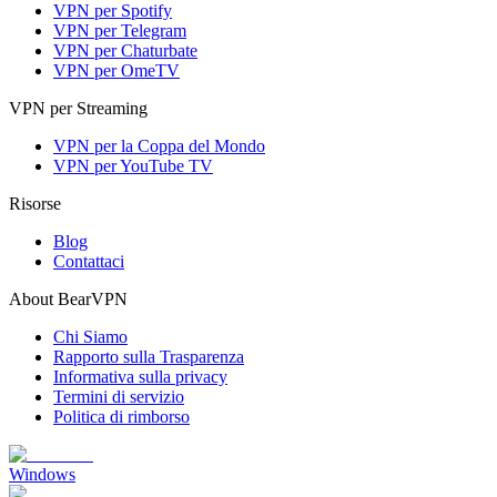
VPN per Spotify
VPN per Telegram
VPN per Chaturbate
VPN per OmeTV
VPN per Streaming
VPN per la Coppa del Mondo
VPN per YouTube TV
Risorse
Blog
Contattaci
About BearVPN
Chi Siamo
Rapporto sulla Trasparenza
Informativa sulla privacy
Termini di servizio
Politica di rimborso
Windows