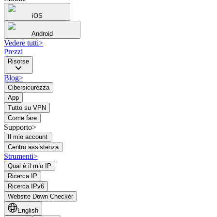
iOS
Android
Vedere tutti
>
Prezzi
Risorse
Blog
>
Cibersicurezza
App
Tutto su VPN
Come fare
Supporto>
Il mio account
Centro assistenza
Strumenti
>
Qual è il mio IP
Ricerca IP
Ricerca IPv6
Website Down Checker
English