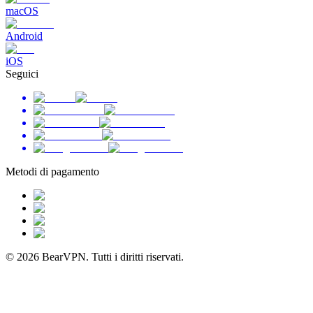
macOS
Android
iOS
Seguici
Metodi di pagamento
© 2026 BearVPN. Tutti i diritti riservati.