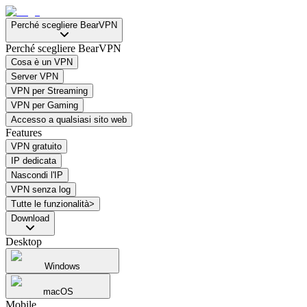
Perché scegliere BearVPN
Perché scegliere BearVPN
Cosa è un VPN
Server VPN
VPN per Streaming
VPN per Gaming
Accesso a qualsiasi sito web
Features
VPN gratuito
IP dedicata
Nascondi l'IP
VPN senza log
Tutte le funzionalità>
Download
Desktop
Windows
macOS
Mobile