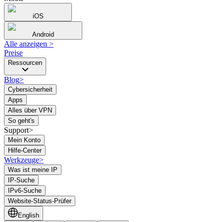
iOS
Android
Alle anzeigen
>
Preise
Ressourcen
Blog
>
Cybersicherheit
Apps
Alles über VPN
So geht's
Support>
Mein Konto
Hilfe-Center
Werkzeuge
>
Was ist meine IP
IP-Suche
IPv6-Suche
Website-Status-Prüfer
English