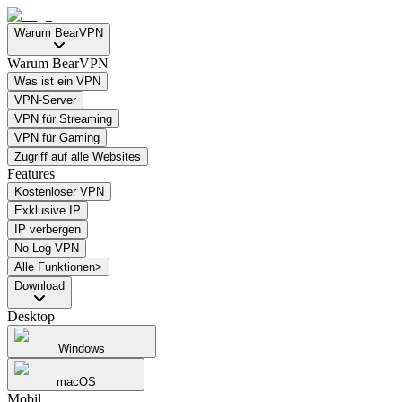
Warum BearVPN
Warum BearVPN
Was ist ein VPN
VPN-Server
VPN für Streaming
VPN für Gaming
Zugriff auf alle Websites
Features
Kostenloser VPN
Exklusive IP
IP verbergen
No-Log-VPN
Alle Funktionen>
Download
Desktop
Windows
macOS
Mobil