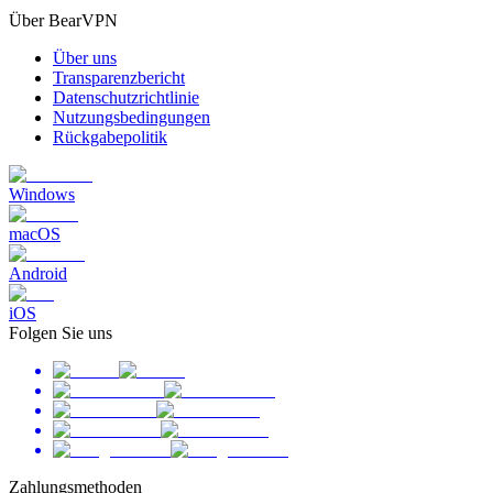
Über BearVPN
Über uns
Transparenzbericht
Datenschutzrichtlinie
Nutzungsbedingungen
Rückgabepolitik
Windows
macOS
Android
iOS
Folgen Sie uns
Zahlungsmethoden