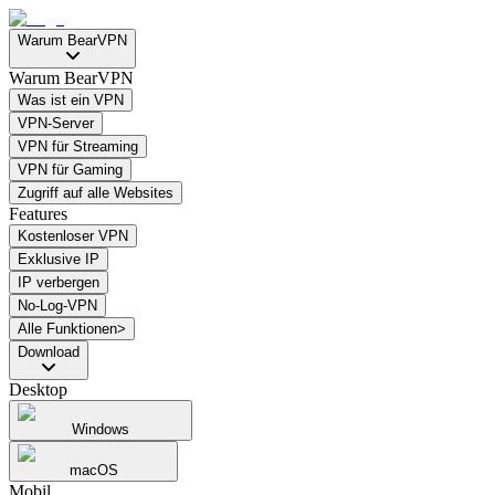
Warum BearVPN
Warum BearVPN
Was ist ein VPN
VPN-Server
VPN für Streaming
VPN für Gaming
Zugriff auf alle Websites
Features
Kostenloser VPN
Exklusive IP
IP verbergen
No-Log-VPN
Alle Funktionen>
Download
Desktop
Windows
macOS
Mobil