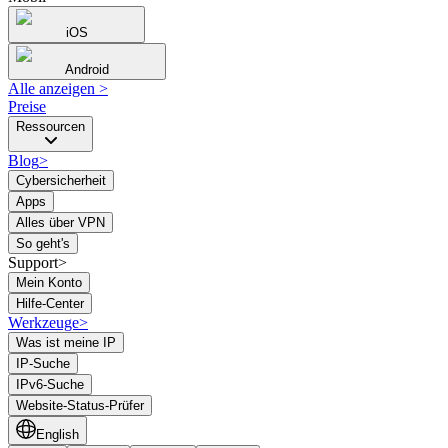
iOS
Android
Alle anzeigen
>
Preise
Ressourcen
Blog
>
Cybersicherheit
Apps
Alles über VPN
So geht's
Support>
Mein Konto
Hilfe-Center
Werkzeuge
>
Was ist meine IP
IP-Suche
IPv6-Suche
Website-Status-Prüfer
English