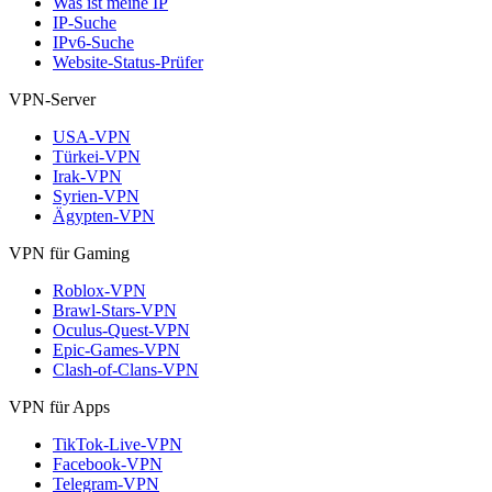
Was ist meine IP
IP-Suche
IPv6-Suche
Website-Status-Prüfer
VPN-Server
USA-VPN
Türkei-VPN
Irak-VPN
Syrien-VPN
Ägypten-VPN
VPN für Gaming
Roblox-VPN
Brawl-Stars-VPN
Oculus-Quest-VPN
Epic-Games-VPN
Clash-of-Clans-VPN
VPN für Apps
TikTok-Live-VPN
Facebook-VPN
Telegram-VPN