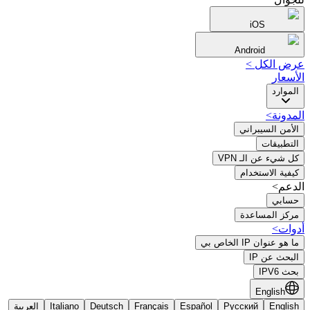
iOS
Android
عرض الكل
>
الأسعار
الموارد
المدونة
>
الأمن السيبراني
التطبيقات
كل شيء عن الـ VPN
كيفية الاستخدام
الدعم>
حسابي
مركز المساعدة
أدوات
>
ما هو عنوان IP الخاص بي
البحث عن IP
بحث IPV6
English
English
Русский
Español
Français
Deutsch
Italiano
العربية