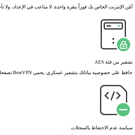
أمّن الإنترنت الخاص بك فوراً بنقرة واحدة. لا متاعب في الإعداد، ول
تشفير من فئة AES
حافظ على خصوصية بياناتك بتشفير عسكري. يحمي BearVPN تصفحك، وبثك، ومشترياتك عبر الإنترنت من المتسللين، ومزودي خدمة الإنترنت، وأجهزة التتبع.
سياسة عدم الاحتفاظ بالسجلات