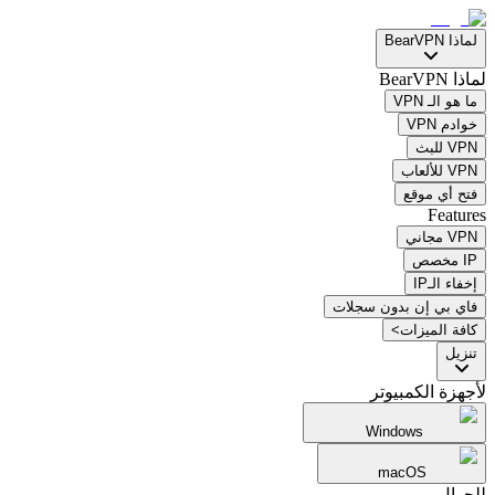
لماذا BearVPN
لماذا BearVPN
ما هو الـ VPN
خوادم VPN
VPN للبث
VPN للألعاب
فتح أي موقع
Features
VPN مجاني
IP مخصص
إخفاء الـIP
فاي بي إن بدون سجلات
كافة الميزات>
تنزيل
لأجهزة الكمبيوتر
Windows
macOS
للجوال