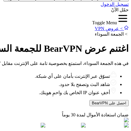
تسجيل الدخول
حمّل الآنً
Toggle Menu
>
عروض VPN
>
الجمعة السوداء
اغتنم عرض BearVPN للجمعة السوداء: خصم يصل إلى
في هذه الجمعة السوداء، استمتع بخصوصية تامة على الإنترنت مقابل 1.67 دولار/شهر فقط.
تسوّق عبر الإنترنت بأمان على أي شبكة.
شاهد البث وتصفح بلا حدود.
أخفِ عنوان IP الخاص بك واحمِ هويتك.
احصل على BearVPN
ضمان استعادة الأموال لمدة 30 يوماً