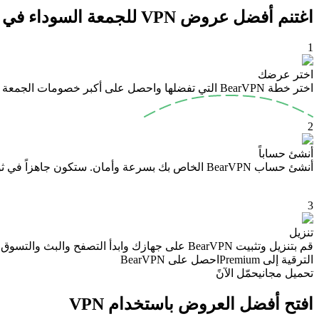
اغتنم أفضل عروض VPN للجمعة السوداء في 3 خطوات
1
اختر عرضك
اختر خطة BearVPN التي تفضلها واحصل على أكبر خصومات الجمعة السوداء.
2
أنشئ حساباً
أنشئ حساب BearVPN الخاص بك بسرعة وأمان. ستكون جاهزاً في ثوانٍ.
3
تنزيل
قم بتنزيل وتثبيت BearVPN على جهازك وابدأ التصفح والبث والتسوق بأمان.
الترقية إلى Premium
احصل على BearVPN
تحميل مجاني
حمّل الآنً
افتح أفضل العروض باستخدام VPN