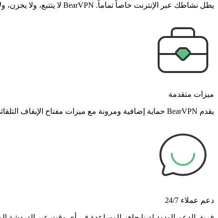
يظل نشاطك عبر الإنترنت خاصاً تماماً. BearVPN لا يتتبع، ولا يخزن، ولا يشارك بياناتك أبداً، مما يمنحك راحة البال.
ميزات متقدمة
يقدم BearVPN حماية إضافية ومرونة مع ميزات مفتاح الإيقاف التلقائي (Kill Switch) والانقسام النفقي (Split Tunneling)، مما يبقي اتصالك آمناً وتحت سيطرتك في جميع الأوقات.
دعم عملاء 24/7
فريق الدعم الودود لدينا جاهز للمساعدة في أي وقت عبر الدردشة المب