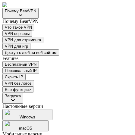
Почему BearVPN
Почему BearVPN
Что такое VPN
VPN серверы
VPN для стриминга
VPN для игр
Доступ к любым веб-сайтам
Features
Бесплатный VPN
Персональный IP
Скрыть IP
VPN без логов
Все функции>
Загрузка
Настольные версии
Windows
macOS
Мобильные версии