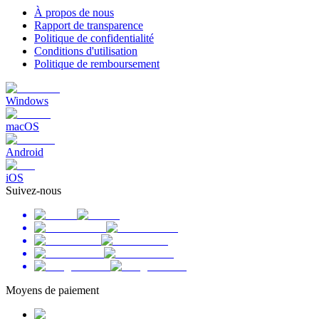
À propos de nous
Rapport de transparence
Politique de confidentialité
Conditions d'utilisation
Politique de remboursement
Windows
macOS
Android
iOS
Suivez-nous
Moyens de paiement