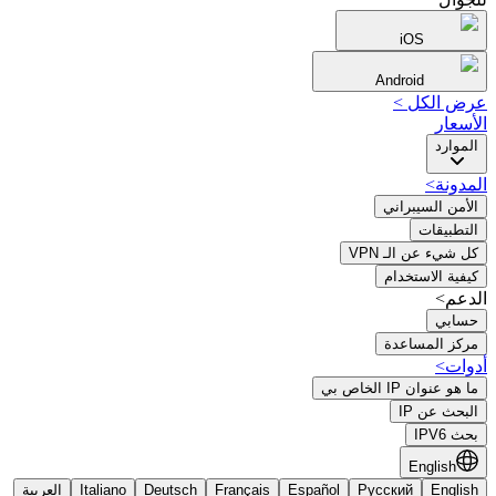
iOS
Android
عرض الكل
>
الأسعار
الموارد
المدونة
>
الأمن السيبراني
التطبيقات
كل شيء عن الـ VPN
كيفية الاستخدام
الدعم>
حسابي
مركز المساعدة
أدوات
>
ما هو عنوان IP الخاص بي
البحث عن IP
بحث IPV6
English
English
Русский
Español
Français
Deutsch
Italiano
العربية