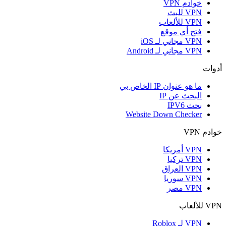
خوادم VPN
VPN للبث
VPN للألعاب
فتح أي موقع
VPN مجاني لـ iOS
VPN مجاني لـ Android
أدوات
ما هو عنوان IP الخاص بي
البحث عن IP
بحث IPV6
Website Down Checker
خوادم VPN
VPN أمريكا
VPN تركيا
VPN العراق
VPN سوريا
VPN مصر
VPN للألعاب
VPN لـ Roblox