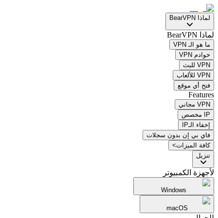
لماذا BearVPN
لماذا BearVPN
ما هو الـ VPN
خوادم VPN
VPN للبث
VPN للألعاب
فتح أي موقع
Features
VPN مجاني
IP مخصص
إخفاء الـIP
فاي بي إن بدون سجلات
كافة الميزات>
تنزيل
لأجهزة الكمبيوتر
Windows
macOS
للجوال